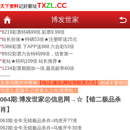
TX
ZL
.CC
天下资料
记好新址
博发世家
*
8219彩票特碼99倍,彩票9.99倍
*
站长担保★特碼53倍★注册即送25元
*
5386彩票 下APP送888 六合彩53倍
*
8932彩票六合特码99倍，信誉第一
*
老站★特码109倍 站长推荐★
*
1234彩票期期加一倍,最高赔率60倍
-------
文章与图片中带有
【电话,微信,网址等联系方式】
的请不要相信
与进入,是骗子,已有多人上当,请周知！
064期:博发世家㊣信息网→☆【错二极品杀
肖】
063期:全年无错极品杀肖=鸡虎开??准
062期:全年无错极品杀肖=马猴开牛30准