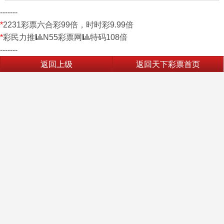
-------
*
2231彩票六合彩99倍，时时彩9.99倍
*
彩民力推🎱N55彩票网🎱特码108倍
-------
返回上级
返回天下彩票首页