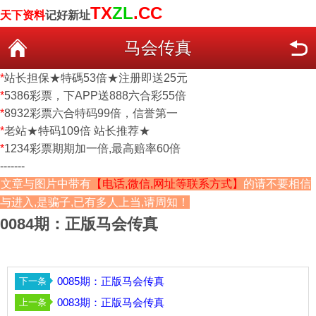
TX
ZL
.CC
天下资料
记好新址
马会传真
*
站长担保★特碼53倍★注册即送25元
*
5386彩票，下APP送888六合彩55倍
*
8932彩票六合特码99倍，信誉第一
*
老站★特码109倍 站长推荐★
*
1234彩票期期加一倍,最高赔率60倍
-------
文章与图片中带有
【电话,微信,网址等联系方式】
的请不要相信
与进入,是骗子,已有多人上当,请周知！
0084期：正版马会传真
0085期：正版马会传真
0083期：正版马会传真