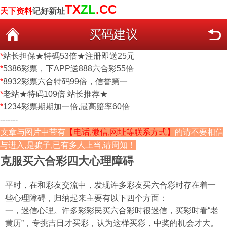
TX
ZL
.CC
天下资料
记好新址
买码建议
*
站长担保★特碼53倍★注册即送25元
*
5386彩票，下APP送888六合彩55倍
*
8932彩票六合特码99倍，信誉第一
*
老站★特码109倍 站长推荐★
*
1234彩票期期加一倍,最高赔率60倍
-------
文章与图片中带有
【电话,微信,网址等联系方式】
的请不要相信
与进入,是骗子,已有多人上当,请周知！
克服买六合彩四大心理障碍
平时，在和彩友交流中，发现许多彩友买六合彩时存在着一
些心理障碍，归纳起来主要有以下四个方面：
一，迷信心理。许多彩彩民买六合彩时很迷信，买彩时看“老
黄历”，专挑吉日才买彩，认为这样买彩，中奖的机会才大。