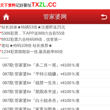
TX
ZL
.CC
天下资料
记好新址
管家婆网
*
站长担保★特碼53倍★注册即送25元
*
5386彩票，下APP送888六合彩55倍
*
8932彩票六合特码99倍，信誉第一
*
老站★特码109倍 站长推荐★
*
1234彩票期期加一倍,最高赔率60倍
-------
087期:管家婆‖≡『杀二肖一尾』≡‖100％准
087期:管家婆‖≡『平特㊣稳赚』≡‖100％准
087期:管家婆‖≡『稳禁一生肖』≡‖100％准
087期:管家婆‖≡『期期杀半波』≡‖100％准
087期:管家婆‖≡『白小姐杀肖』≡‖100％准
087期:管家婆‖≡『家畜与野兽』≡‖100％准