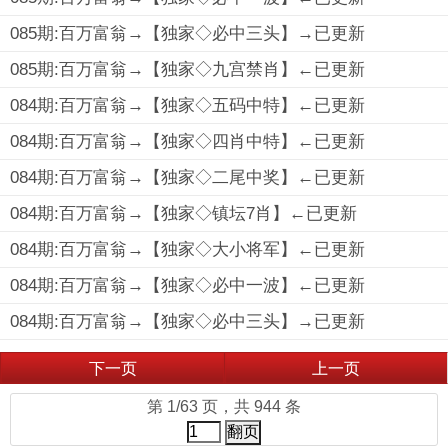
085期:百万富翁→【独家◇必中三头】→已更新
085期:百万富翁→【独家◇九宫禁肖】←已更新
084期:百万富翁→【独家◇五码中特】←已更新
084期:百万富翁→【独家◇四肖中特】←已更新
084期:百万富翁→【独家◇二尾中奖】←已更新
084期:百万富翁→【独家◇镇坛7肖】←已更新
084期:百万富翁→【独家◇大小将军】←已更新
084期:百万富翁→【独家◇必中一波】←已更新
084期:百万富翁→【独家◇必中三头】→已更新
下一页
上一页
第 1/63 页，共 944 条