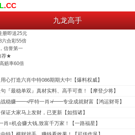
L
.CC
九龙高手
注册即送25元
88六合彩55倍
倍，信誉第一
推荐★
最高赔率60倍
★用心打造六肖中特086期期大中!【爆料权威】
单双句『最稳单双』真材实料、高手可查！【摩登少将】
】实战稳赚━━≮平特一肖≯━━专业成就财富【鸿运财哥】
野→保证大家马上发财，已更新【如指诸】
平特一肖=机会赚大钱,致富千万家！【一路福星】
四肖中特】横财就手，赚钱看效果！【可传作风】