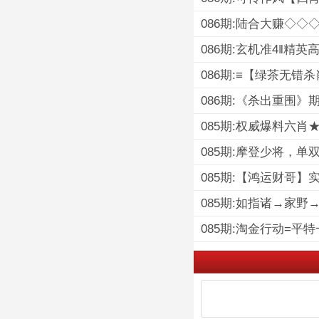
086期:陆合大赚◇
086期:玄机准4‖
086期:≡【绿茶无错
086期:《杀出重围》
085期:权威爆料六肖
085期:摩登少将，
085期:【鸿运财哥
085期:如指诸→家
085期:淘金行动=