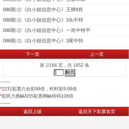
086期:㊣《白小姐信息中心》王牌8肖
086期:㊣《白小姐信息中心》3头中特
086期:㊣《白小姐信息中心》一肖中特平
086期:㊣《白小姐信息中心》3尾中特
下一页
上一页
第 1/166 页，共 1652 条
-------
*
2231彩票六合彩99倍，时时彩9.99倍
*
彩民力推🎱N55彩票网🎱特码108倍
-------
返回上级
返回天下彩票首页