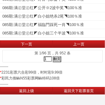
086期:满㊣堂㊣红◤公开※2波中奖◥100％准
086期:满㊣堂㊣红◤白小姐绝杀2尾◥100％准
085期:满㊣堂㊣红◤福臨門踩死一肖◥100％准
085期:满㊣堂㊣红◤白小姐三个半波◥100％准
下一页
上一页
第 1/96 页，共 952 条
-------
*
2231彩票六合彩99倍，时时彩9.99倍
*
彩民力推🎱N55彩票网🎱特码108倍
-------
返回上级
返回天下彩票首页