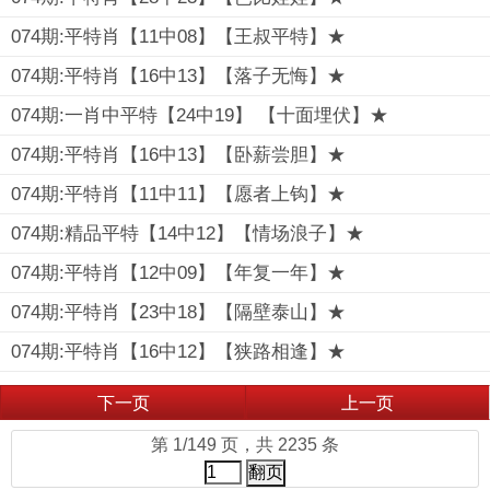
074期:平特肖【11中08】【王叔平特】★
074期:平特肖【16中13】【落子无悔】★
074期:一肖中平特【24中19】 【十面埋伏】★
074期:平特肖【16中13】【卧薪尝胆】★
074期:平特肖【11中11】【愿者上钩】★
074期:精品平特【14中12】【情场浪子】★
074期:平特肖【12中09】【年复一年】★
074期:平特肖【23中18】【隔壁泰山】★
074期:平特肖【16中12】【狭路相逢】★
下一页
上一页
第 1/149 页，共 2235 条